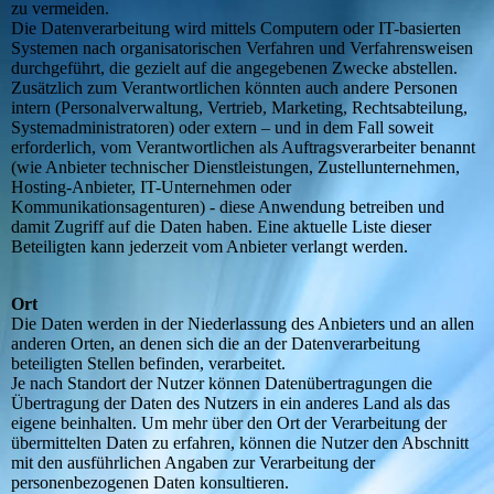
zu vermeiden.
Die Datenverarbeitung wird mittels Computern oder IT-basierten
Systemen nach organisatorischen Verfahren und Verfahrensweisen
durchgeführt, die gezielt auf die angegebenen Zwecke abstellen.
Zusätzlich zum Verantwortlichen könnten auch andere Personen
intern (Personalverwaltung, Vertrieb, Marketing, Rechtsabteilung,
Systemadministratoren) oder extern – und in dem Fall soweit
erforderlich, vom Verantwortlichen als Auftragsverarbeiter benannt
(wie Anbieter technischer Dienstleistungen, Zustellunternehmen,
Hosting-Anbieter, IT-Unternehmen oder
Kommunikationsagenturen) - diese Anwendung betreiben und
damit Zugriff auf die Daten haben. Eine aktuelle Liste dieser
Beteiligten kann jederzeit vom Anbieter verlangt werden.
Ort
Die Daten werden in der Niederlassung des Anbieters und an allen
anderen Orten, an denen sich die an der Datenverarbeitung
beteiligten Stellen befinden, verarbeitet.
Je nach Standort der Nutzer können Datenübertragungen die
Übertragung der Daten des Nutzers in ein anderes Land als das
eigene beinhalten. Um mehr über den Ort der Verarbeitung der
übermittelten Daten zu erfahren, können die Nutzer den Abschnitt
mit den ausführlichen Angaben zur Verarbeitung der
personenbezogenen Daten konsultieren.