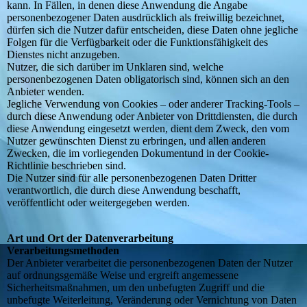
kann. In Fällen, in denen diese Anwendung die Angabe
personenbezogener Daten ausdrücklich als freiwillig bezeichnet,
dürfen sich die Nutzer dafür entscheiden, diese Daten ohne jegliche
Folgen für die Verfügbarkeit oder die Funktionsfähigkeit des
Dienstes nicht anzugeben.
Nutzer, die sich darüber im Unklaren sind, welche
personenbezogenen Daten obligatorisch sind, können sich an den
Anbieter wenden.
Jegliche Verwendung von Cookies – oder anderer Tracking-Tools –
durch diese Anwendung oder Anbieter von Drittdiensten, die durch
diese Anwendung eingesetzt werden, dient dem Zweck, den vom
Nutzer gewünschten Dienst zu erbringen, und allen anderen
Zwecken, die im vorliegenden Dokumentund in der Cookie-
Richtlinie beschrieben sind.
Die Nutzer sind für alle personenbezogenen Daten Dritter
verantwortlich, die durch diese Anwendung beschafft,
veröffentlicht oder weitergegeben werden.
Art und Ort der Datenverarbeitung
Verarbeitungsmethoden
Der Anbieter verarbeitet die personenbezogenen Daten der Nutzer
auf ordnungsgemäße Weise und ergreift angemessene
Sicherheitsmaßnahmen, um den unbefugten Zugriff und die
unbefugte Weiterleitung, Veränderung oder Vernichtung von Daten