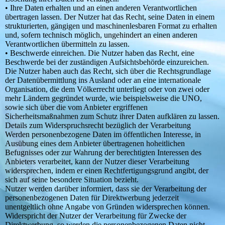
• Ihre Daten erhalten und an einen anderen Verantwortlichen
übertragen lassen. Der Nutzer hat das Recht, seine Daten in einem
strukturierten, gängigen und maschinenlesbaren Format zu erhalten
und, sofern technisch möglich, ungehindert an einen anderen
Verantwortlichen übermitteln zu lassen.
• Beschwerde einreichen. Die Nutzer haben das Recht, eine
Beschwerde bei der zuständigen Aufsichtsbehörde einzureichen.
Die Nutzer haben auch das Recht, sich über die Rechtsgrundlage
der Datenübermittlung ins Ausland oder an eine internationale
Organisation, die dem Völkerrecht unterliegt oder von zwei oder
mehr Ländern gegründet wurde, wie beispielsweise die UNO,
sowie sich über die vom Anbieter ergriffenen
Sicherheitsmaßnahmen zum Schutz ihrer Daten aufklären zu lassen.
Details zum Widerspruchsrecht bezüglich der Verarbeitung
Werden personenbezogene Daten im öffentlichen Interesse, in
Ausübung eines dem Anbieter übertragenen hoheitlichen
Befugnisses oder zur Wahrung der berechtigten Interessen des
Anbieters verarbeitet, kann der Nutzer dieser Verarbeitung
widersprechen, indem er einen Rechtfertigungsgrund angibt, der
sich auf seine besondere Situation bezieht.
Nutzer werden darüber informiert, dass sie der Verarbeitung der
personenbezogenen Daten für Direktwerbung jederzeit
unentgeltlich ohne Angabe von Gründen widersprechen können.
Widerspricht der Nutzer der Verarbeitung für Zwecke der
Direktwerbung, so werden die personenbezogenen Daten nicht