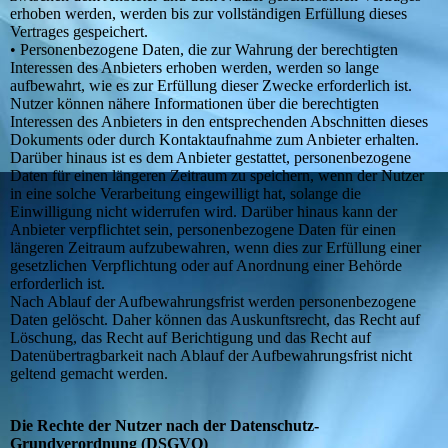
erhoben werden, werden bis zur vollständigen Erfüllung dieses
Vertrages gespeichert.
• Personenbezogene Daten, die zur Wahrung der berechtigten
Interessen des Anbieters erhoben werden, werden so lange
aufbewahrt, wie es zur Erfüllung dieser Zwecke erforderlich ist.
Nutzer können nähere Informationen über die berechtigten
Interessen des Anbieters in den entsprechenden Abschnitten dieses
Dokuments oder durch Kontaktaufnahme zum Anbieter erhalten.
Darüber hinaus ist es dem Anbieter gestattet, personenbezogene
Daten für einen längeren Zeitraum zu speichern, wenn der Nutzer
in eine solche Verarbeitung eingewilligt hat, solange die
Einwilligung nicht widerrufen wird. Darüber hinaus kann der
Anbieter verpflichtet sein, personenbezogene Daten für einen
längeren Zeitraum aufzubewahren, wenn dies zur Erfüllung einer
gesetzlichen Verpflichtung oder auf Anordnung einer Behörde
erforderlich ist.
Nach Ablauf der Aufbewahrungsfrist werden personenbezogene
Daten gelöscht. Daher können das Auskunftsrecht, das Recht auf
Löschung, das Recht auf Berichtigung und das Recht auf
Datenübertragbarkeit nach Ablauf der Aufbewahrungsfrist nicht
geltend gemacht werden.
Die Rechte der Nutzer nach der Datenschutz-
Grundverordnung (DSGVO)