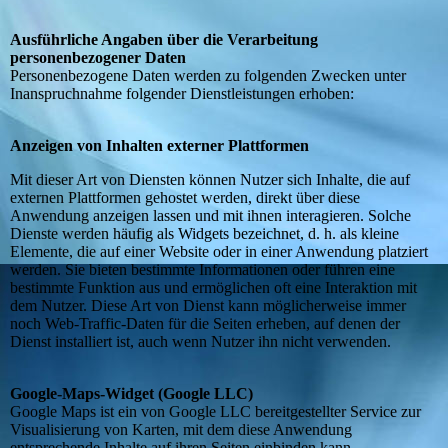
Ausführliche Angaben über die Verarbeitung
personenbezogener Daten
Personenbezogene Daten werden zu folgenden Zwecken unter
Inanspruchnahme folgender Dienstleistungen erhoben:
Anzeigen von Inhalten externer Plattformen
Mit dieser Art von Diensten können Nutzer sich Inhalte, die auf
externen Plattformen gehostet werden, direkt über diese
Anwendung anzeigen lassen und mit ihnen interagieren. Solche
Dienste werden häufig als Widgets bezeichnet, d. h. als kleine
Elemente, die auf einer Website oder in einer Anwendung platziert
werden. Sie bieten bestimmte Informationen oder führen eine
bestimmte Funktion aus und ermöglichen oft eine Interaktion mit
dem Nutzer. Diese Art von Dienst kann möglicherweise immer
noch Web-Traffic-Daten für die Seiten erheben, auf denen der
Dienst installiert ist, auch wenn Nutzer ihn nicht verwenden.
Google-Maps-Widget (Google LLC)
Google Maps ist ein von Google LLC bereitgestellter Service zur
Visualisierung von Karten, mit dem diese Anwendung
entsprechende Inhalte auf ihren Seiten einbinden kann.