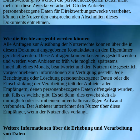
mehr für diese Zwecke verarbeitet. Ob der Anbieter
personenbezogene Daten für Direktwerbungszwecke verarbeitet,
können die Nutzer den entsprechenden Abschnitten dieses
Dokuments entnehmen.
Wie die Rechte ausgeübt werden können
Alle Anfragen zur Ausübung der Nutzerrechte können über die in
diesem Dokument angegebenen Kontaktdaten an den Eigentümer
gerichtet werden. Diese Anfragen können kostenlos gestellt werden
und werden vom Anbieter so früh wie möglich, spätestens
innerhalb eines Monats, beantwortet und den Nutzern die gesetzlich
vorgeschriebenen Informationen zur Verfügung gestellt. Jede
Berichtigung oder Löschung personenbezogener Daten oder die
Einschränkung der Verarbeitung teilt der Anbieter allen
Empfängern, denen personenbezogene Daten offengelegt wurden,
mit, falls es welche gibt. Es sei denn, dies erweist sich als
unmöglich oder ist mit einem unverhältnismäßigen Aufwand
verbunden. Der Anbieter unterrichtet den Nutzer über diese
Empfänger, wenn der Nutzer dies verlangt.
Weitere Informationen über die Erhebung und Verarbeitung
von Daten