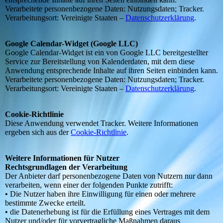
Verarbeitete personenbezogene Daten: Nutzungsdaten; Tracker.
Verarbeitungsort: Vereinigte Staaten –
Datenschutzerklärung
.
Google Calendar-Widget (Google LLC)
Google Calendar-Widget ist ein von Google LLC bereitgestellter
Service zur Bereitstellung von Kalenderdaten, mit dem diese
Anwendung entsprechende Inhalte auf ihren Seiten einbinden kann.
Verarbeitete personenbezogene Daten: Nutzungsdaten; Tracker.
Verarbeitungsort: Vereinigte Staaten –
Datenschutzerklärung
.
Cookie-Richtlinie
Diese Anwendung verwendet Tracker. Weitere Informationen
ergeben sich aus der
Cookie-Richtlinie
.
Weitere Informationen für Nutzer
Rechtsgrundlagen der Verarbeitung
Der Anbieter darf personenbezogene Daten von Nutzern nur dann
verarbeiten, wenn einer der folgenden Punkte zutrifft:
• Die Nutzer haben ihre Einwilligung für einen oder mehrere
bestimmte Zwecke erteilt.
• die Datenerhebung ist für die Erfüllung eines Vertrages mit dem
Nutzer und/oder für vorvertragliche Maßnahmen daraus