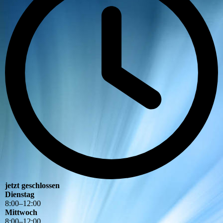
jetzt geschlossen
Dienstag
8
:
00
–
12
:
00
Mittwoch
8
:
00
–
12
:
00